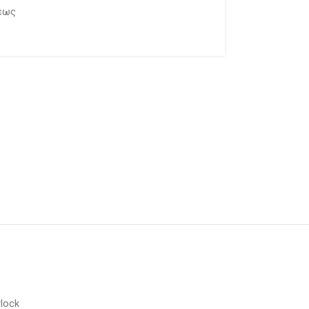
εως
lock