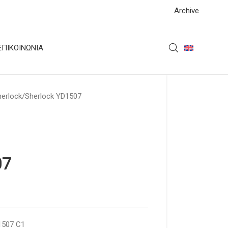
Archive
ΕΠΙΚΟΙΝΩΝΊΑ
herlock
Sherlock YD1507
07
1507 C1