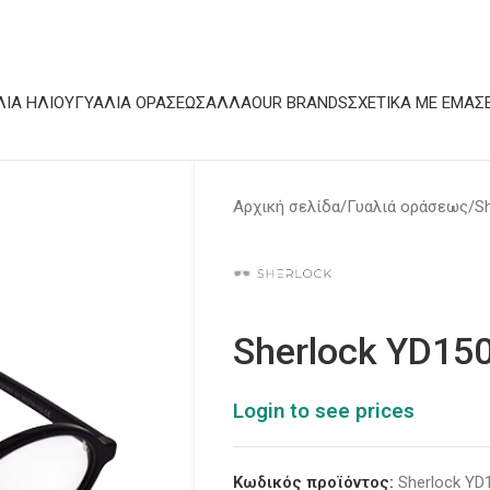
ΛΙΆ ΗΛΊΟΥ
ΓΥΑΛΙΆ ΟΡΆΣΕΩΣ
ΆΛΛΑ
OUR BRANDS
ΣΧΕΤΙΚΆ ΜΕ ΕΜΆΣ
Αρχική σελίδα
Γυαλιά οράσεως
S
Sherlock YD15
Login to see prices
Κωδικός προϊόντος:
Sherlock YD