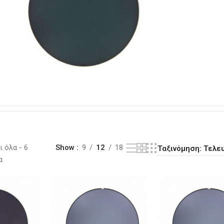
 όλα - 6
Show
9
12
18
α