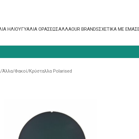
ΛΙΆ ΗΛΊΟΥ
ΓΥΑΛΙΆ ΟΡΆΣΕΩΣ
ΆΛΛΑ
OUR BRANDS
ΣΧΕΤΙΚΆ ΜΕ ΕΜΆΣ
α
Άλλα
Φακοί
Κρύσταλλα Polarised