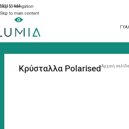
105151444
Skip to navigation
Skip to main content
ΓΥΑ
Κρύσταλλα Polarised
Αρχική σελίδ