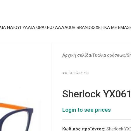
ΛΙΆ ΗΛΊΟΥ
ΓΥΑΛΙΆ ΟΡΆΣΕΩΣ
ΆΛΛΑ
OUR BRANDS
ΣΧΕΤΙΚΆ ΜΕ ΕΜΆΣ
Αρχική σελίδα
Γυαλιά οράσεως
Sh
Sherlock YX06
Login to see prices
Κωδικός προϊόντος:
Sherlock YX