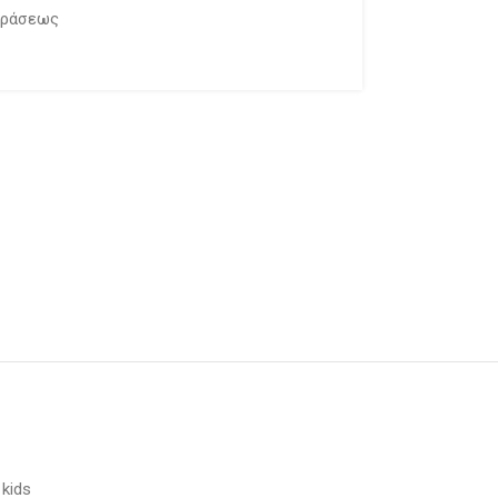
οράσεως
 kids