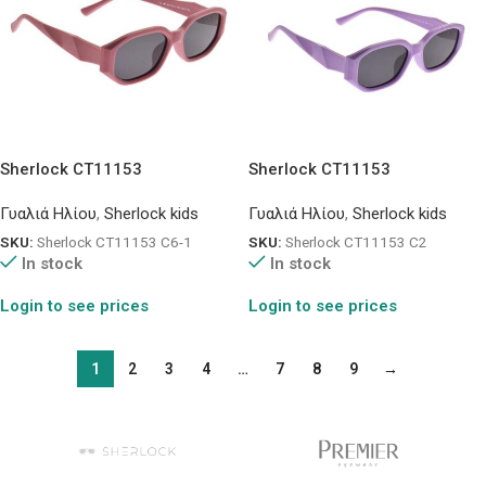
Sherlock CT11153
Sherlock CT11153
Γυαλιά Ηλίου
,
Sherlock kids
Γυαλιά Ηλίου
,
Sherlock kids
SKU:
Sherlock CT11153 C6-1
SKU:
Sherlock CT11153 C2
In stock
In stock
Login to see prices
Login to see prices
1
2
3
4
…
7
8
9
→