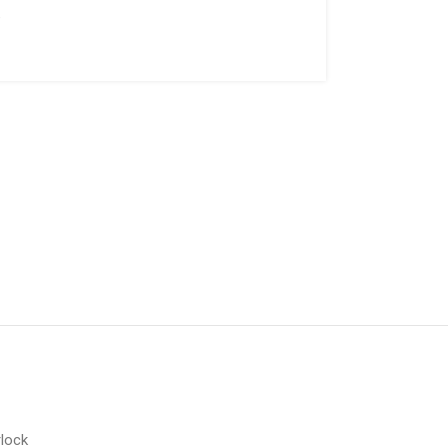
υ
lock