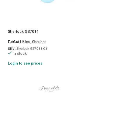
Sherlock GS7011
Sherlock 118
Γυαλιά Ηλίου
,
Sherlock
Γυαλιά Ηλίου
,
Sh
SKU:
Sherlock GS7011 C3
SKU:
Sherlock 11
In stock
In stock
Login to see prices
Login to see pr