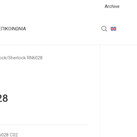
Archive
ΕΠΙΚΟΙΝΩΝΊΑ
ock
Sherlock RN6028
28
6028 C02