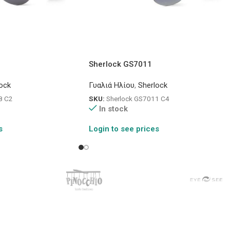
Sherlock GS7011
ock
Γυαλιά Ηλίου
,
Sherlock
8 C2
SKU:
Sherlock GS7011 C4
In stock
s
Login to see prices