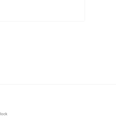
υ
lock