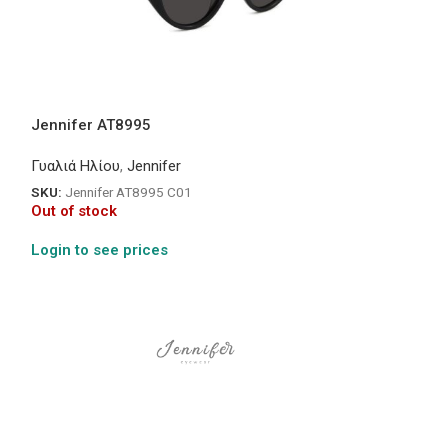
Jennifer AT8995
Sherlock 118
Γυαλιά Ηλίου
,
Jennifer
Γυαλιά Ηλίου
,
Sh
SKU:
Jennifer AT8995 C01
SKU:
Sherlock 11
Out of stock
In stock
Login to see prices
Login to see pr