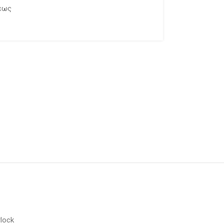
εως
lock