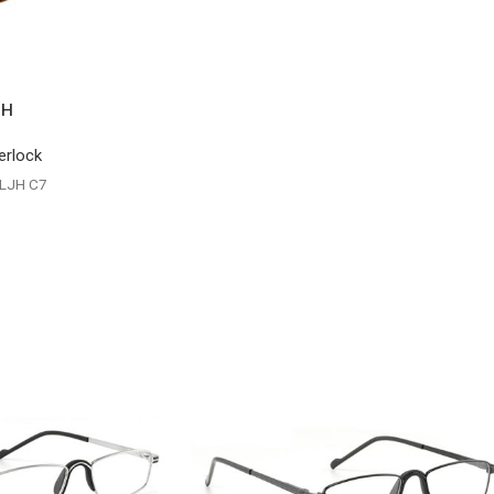
JH
erlock
8LJH C7