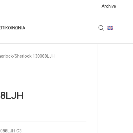
Archive
ΕΠΙΚΟΙΝΩΝΊΑ
herlock
Sherlock 130088LJH
88LJH
0088LJH C3