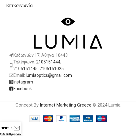
Επικοινωνία
Κυδωνιών 17, Αθήνα, 10443
Τηλέφωνα:
2105151444
,
2105151445
,
2105151025
Email:
lumiaoptics@gmail.com
Instagram
Facebook
Concept By
Internet Marketing Greece
© 2024 Lumia
λιά Ηλίου
υαλιά Οράσεως
Επικοινωνία