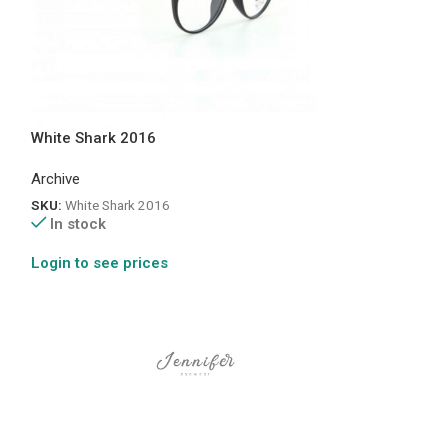
White Shark 2016
White Shark 20
Archive
Archive
SKU:
White Shark 2016
SKU:
White Shark
In stock
In stock
Login to see prices
Login to see pr