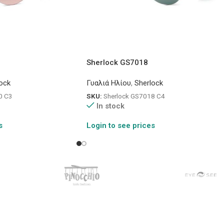
Sherlock GS7018
ock
Γυαλιά Ηλίου
,
Sherlock
0 C3
SKU:
Sherlock GS7018 C4
In stock
s
Login to see prices