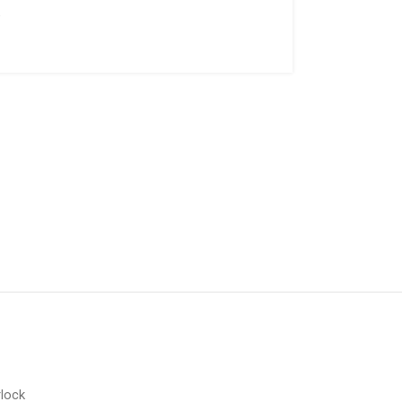
υ
lock