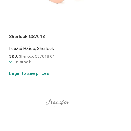
Sherlock GS7018
Sherlock GS70
Γυαλιά Ηλίου
,
Sherlock
Γυαλιά Ηλίου
,
Sh
SKU:
Sherlock GS7018 C1
SKU:
Sherlock GS
In stock
In stock
Login to see prices
Login to see pr