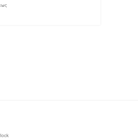
εως
lock