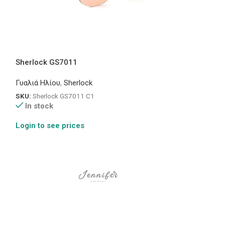
Sherlock GS7011
Sherlock 118
Γυαλιά Ηλίου
,
Sherlock
Γυαλιά Ηλίου
,
Sh
SKU:
Sherlock GS7011 C1
SKU:
Sherlock 11
In stock
In stock
Login to see prices
Login to see pr