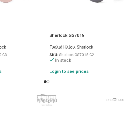
Sherlock GS7018
ock
Γυαλιά Ηλίου
,
Sherlock
0 C3
SKU:
Sherlock GS7018 C2
In stock
s
Login to see prices