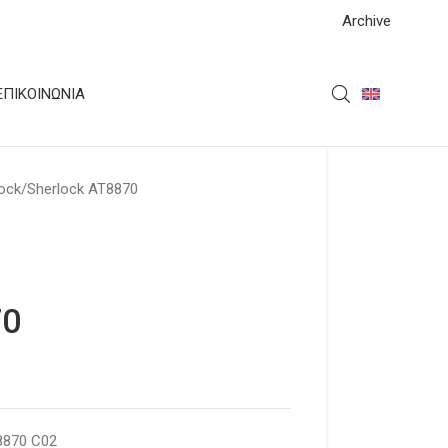
Archive
ΕΠΙΚΟΙΝΩΝΊΑ
ock
Sherlock AT8870
70
8870 C02