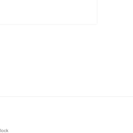
υ
lock