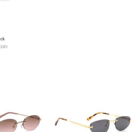
ock
 C01