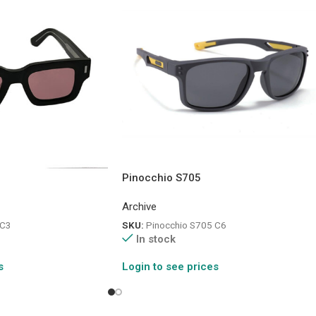
Pinocchio S705
Archive
 C3
SKU:
Pinocchio S705 C6
In stock
s
Login to see prices