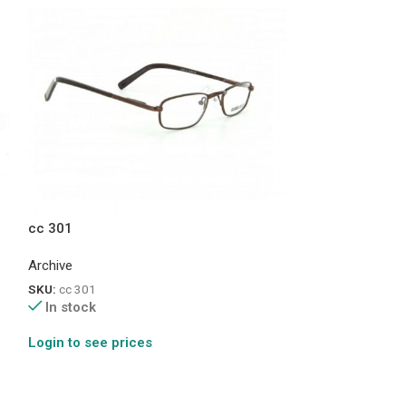
cc 301
White Shark 20
Archive
Archive
SKU:
cc 301
SKU:
White Shark
In stock
In stock
Login to see prices
Login to see pr