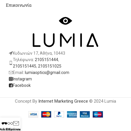
Επικοινωνία
Κυδωνιών 17, Αθήνα, 10443
Τηλέφωνα:
2105151444
,
2105151445
,
2105151025
Email:
lumiaoptics@gmail.com
Instagram
Facebook
Concept By
Internet Marketing Greece
© 2024 Lumia
λιά Ηλίου
υαλιά Οράσεως
Επικοινωνία