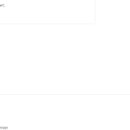
εως
mier