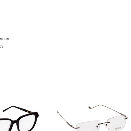
emier
C3