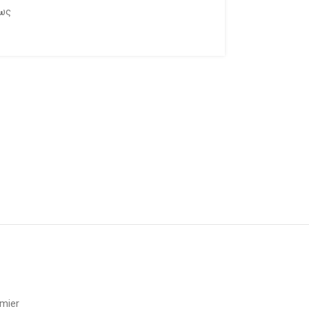
εως
mier