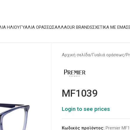
ΛΙΆ ΗΛΊΟΥ
ΓΥΑΛΙΆ ΟΡΆΣΕΩΣ
ΆΛΛΑ
OUR BRANDS
ΣΧΕΤΙΚΆ ΜΕ ΕΜΆΣ
Αρχική σελίδα
Γυαλιά οράσεως
P
MF1039
Login to see prices
Κωδικός προϊόντος:
Premier MF1