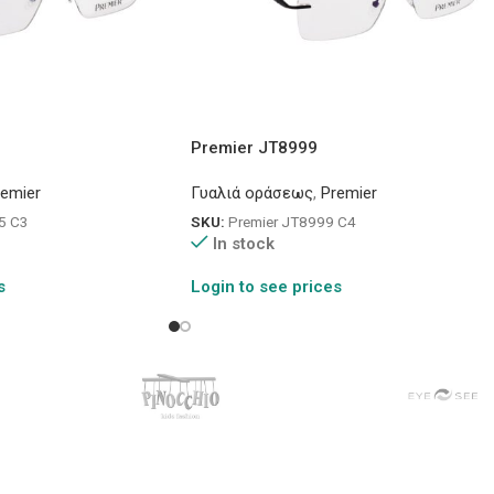
Premier JT8999
remier
Γυαλιά οράσεως
,
Premier
5 C3
SKU:
Premier JT8999 C4
In stock
s
Login to see prices