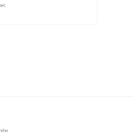
εως
nifer