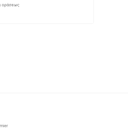
ά οράσεως
mier