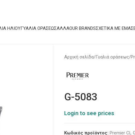
ΛΙΆ ΗΛΊΟΥ
ΓΥΑΛΙΆ ΟΡΆΣΕΩΣ
ΆΛΛΑ
OUR BRANDS
ΣΧΕΤΙΚΆ ΜΕ ΕΜΆΣ
Αρχική σελίδα
Γυαλιά οράσεως
P
G-5083
Login to see prices
Κωδικός προϊόντος:
Premier CL 